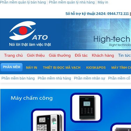
|
|
Phần mềm quản lý bán hàng
Phần mềm quản lý nhà hàng
Máy in
Số hỗ trợ kỹ thuật 24/24: 0944.772.111
|
Trang chủ
Giới thiệu
Giải thưởng
Đối tác
Khách hàng
Tin tức
PHẦN MỀM
MÁY IN
THIẾT BỊ ĐỌC MÃ VẠCH
KIOSK&POS
MÁY TÍNH 
Phần mềm bán hàng
Phần mềm nhà hàng
Phần mềm nhân sự
Phần mềm cổ