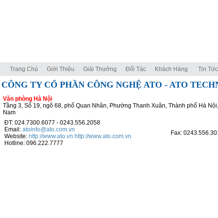
Trang Chủ
Giới Thiệu
Giải Thưởng
Đối Tác
Khách Hàng
Tin Tức
CÔNG TY CỔ PHẦN CÔNG NGHỆ ATO - ATO TEC
Văn phòng Hà Nội
Tầng 3, Số 19, ngõ 68, phố Quan Nhân, Phường Thanh Xuân, Thành phố Hà Nội,
Nam
ĐT: 024.7300.6077 - 0243.556.2058
Email:
atoinfo@ato.com.vn
Fax: 0243.556.30
Website:
http://www.ato.vn
http://www.ato.com.vn
Hotline: 096.222.7777