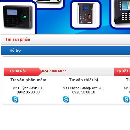
Tin sản phẩm
Hỗ trợ
Tp.Hà Nội
024 7300 6077
Tp.Hồ 
Tư vấn phần mềm
Tư vấn thiết bị
Tư
Mr. Huỳnh - ext: 101
Ms Hương Giang- ext: 203
Mr.
0942 85 80 88
0928 58 88 18