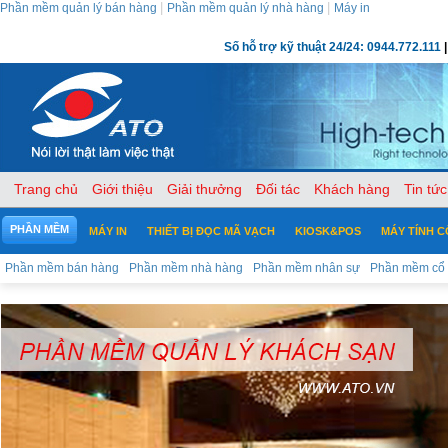
|
|
Phần mềm quản lý bán hàng
Phần mềm quản lý nhà hàng
Máy in
Số hỗ trợ kỹ thuật 24/24: 0944.772.111
|
Trang chủ
Giới thiệu
Giải thưởng
Đối tác
Khách hàng
Tin tức
PHẦN MỀM
MÁY IN
THIẾT BỊ ĐỌC MÃ VẠCH
KIOSK&POS
MÁY TÍNH 
Phần mềm bán hàng
Phần mềm nhà hàng
Phần mềm nhân sự
Phần mềm cổ