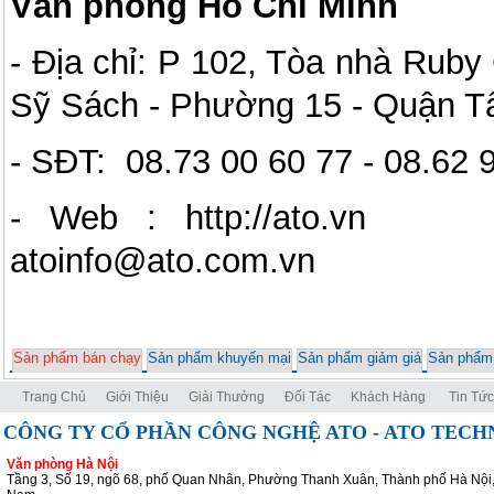
Văn phòng Hồ Chí Minh
- Địa chỉ: P 102, Tòa nhà Rub
Sỹ Sách - Phường 15 - Quận T
- SĐT: 08.73 00 60 77 - 08.62
- Web : http://a
atoinfo@ato.com.vn
Sản phẩm bán chạy
Sản phẩm khuyến mại
Sản phẩm giảm giá
Sản phẩm
Trang Chủ
Giới Thiệu
Giải Thưởng
Đối Tác
Khách Hàng
Tin Tức
CÔNG TY CỔ PHẦN CÔNG NGHỆ ATO - ATO TEC
Văn phòng Hà Nội
Tầng 3, Số 19, ngõ 68, phố Quan Nhân, Phường Thanh Xuân, Thành phố Hà Nội,