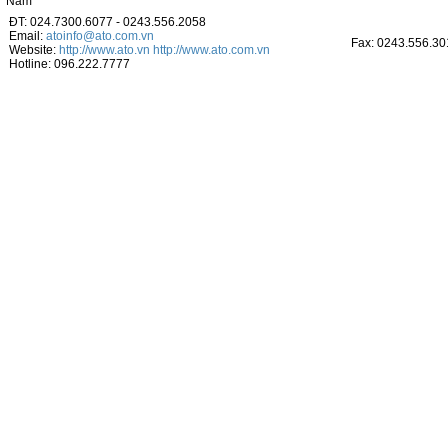
Nam
ĐT: 024.7300.6077 - 0243.556.2058
Email:
atoinfo@ato.com.vn
Fax: 0243.556.30
Website:
http://www.ato.vn
http://www.ato.com.vn
Hotline: 096.222.7777