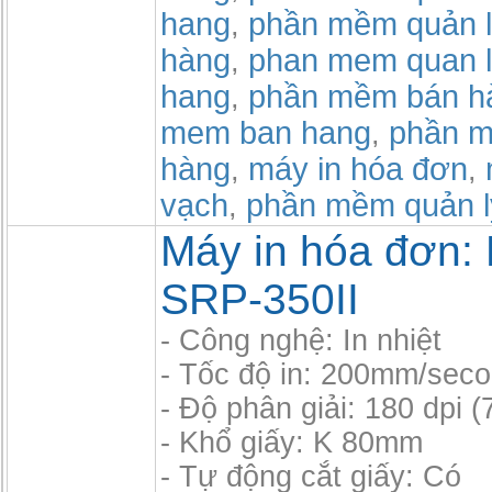
hang
phần mềm quản l
,
hàng
phan mem quan l
,
hang
phần mềm bán h
,
mem ban hang
phần m
,
hàng
máy in hóa đơn
,
,
vạch
phần mềm quản l
,
Máy in hóa đơn: 
SRP-350II
- Công nghệ: In nhiệt
- Tốc độ in: 200mm/sec
- Độ phân giải: 180 dpi 
- Khổ giấy: K 80mm
- Tự động cắt giấy: Có