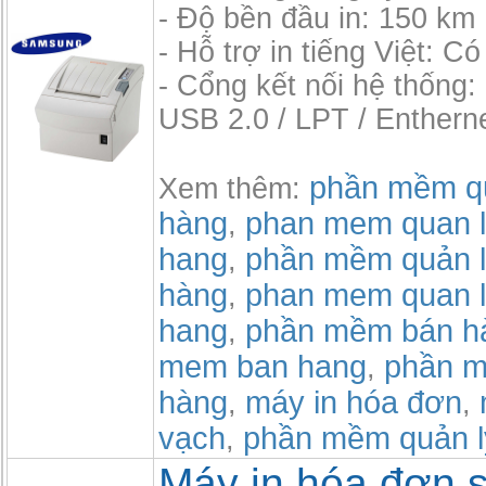
- Độ bền đầu in: 150 km
- Hỗ trợ in tiếng Việt: Có
- Cổng kết nối hệ thống:
USB 2.0 / LPT / Enthern
phần mềm qu
Xem thêm:
hàng
phan mem quan l
,
hang
phần mềm quản l
,
hàng
phan mem quan l
,
hang
phần mềm bán h
,
mem ban hang
phần m
,
hàng
máy in hóa đơn
,
,
vạch
phần mềm quản l
,
Máy in hóa đơn s