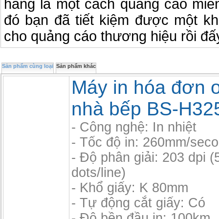
hàng là một cách quảng cáo miễn 
đó bạn đã tiết kiệm được một kh
cho quảng cáo thương hiệu rồi đấ
Sản phẩm cùng loại
Sản phẩm khác
Máy in hóa đơn o
nhà bếp BS-H32
- Công nghệ: In nhiệt
- Tốc độ in: 260mm/sec
- Độ phân giải: 203 dpi (
dots/line)
- Khổ giấy: K 80mm
- Tự động cắt giấy: Có
- Độ bền đầu in: 100km