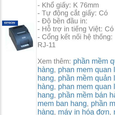
- Khổ giấy: K 76mm
- Tự động cắt giấy: Có
- Độ bền đầu in:
- Hỗ trợ in tiếng Việt: Có
- Cổng kết nối hệ thống
RJ-11
phần mềm qu
Xem thêm:
hàng
phan mem quan l
,
hang
phần mềm quản l
,
hàng
phan mem quan l
,
hang
phần mềm bán h
,
mem ban hang
phần m
,
hàng
máy in hóa đơn
,
,