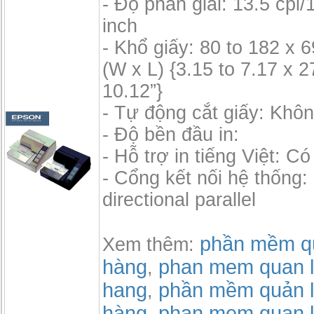
- Độ phân giải: 13.5 cpi/1
inch
- Khổ giấy: 80 to 182 x
(W x L) {3.15 to 7.17 x 2
10.12”}
- Tự động cắt giấy: Khô
- Độ bền đầu in:
- Hỗ trợ in tiếng Việt: Có
- Cổng kết nối hệ thống:
directional parallel
phần mềm qu
Xem thêm:
hàng
phan mem quan l
,
hang
phần mềm quản l
,
hàng
phan mem quan l