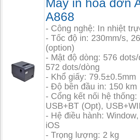
Máy in hóa đơn 
A868
- Công nghệ: In nhiệt trự
- Tốc độ in: 230mm/s, 
(option)
- Mật độ dòng: 576 dots
572 dots/dòng
- Khổ giấy: 79.5±0.5mm
- Độ bền đầu in: 150 km
- Cổng kết nối hệ thốn
USB+BT (Opt), USB+WIF
- Hệ điều hành: Window,
iOS
- Trọng lượng: 2 kg