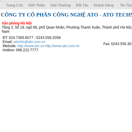
Trang Chủ
Giới Thiệu
Giải Thưởng
Đối Tác
Khách Hàng
Tin Tức
CÔNG TY CỔ PHẦN CÔNG NGHỆ ATO - ATO TEC
Văn phòng Hà Nội
Tầng 3, Số 19, ngõ 68, phố Quan Nhân, Phường Thanh Xuân, Thành phố Hà Nội,
Nam
ĐT: 024.7300.6077 - 0243.556.2058
Email:
atoinfo@ato.com.vn
Fax: 0243.556.30
Website:
http://www.ato.vn
http://www.ato.com.vn
Hotline: 096.222.7777