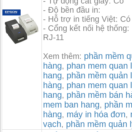
- Tự động cắt giấy: Có
- Độ bền đầu in:
- Hỗ trợ in tiếng Việt: Có
- Cổng kết nối hệ thống
RJ-11
phần mềm qu
Xem thêm:
hàng
phan mem quan l
,
hang
phần mềm quản l
,
hàng
phan mem quan l
,
hang
phần mềm bán h
,
mem ban hang
phần m
,
hàng
máy in hóa đơn
,
,
vạch
phần mềm quản l
,