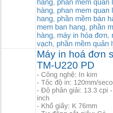
hang
phần mềm quản l
,
hàng
phan mem quan l
,
hang
phần mềm bán h
,
mem ban hang
phần m
,
hàng
máy in hóa đơn
,
,
vạch
phần mềm quản l
,
Máy in hoá đơn si
TM-U220 PD
- Công nghệ: In kim
- Tốc độ in: 120mm/sec
- Độ phân giải: 13.3 cpi -
inch
- Khổ giấy: K 76mm