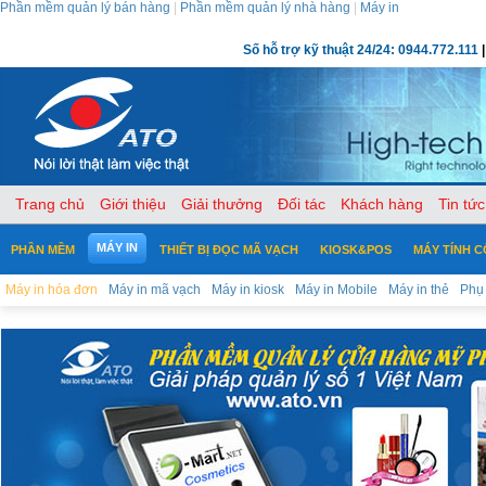
Phần mềm quản lý bán hàng
|
Phần mềm quản lý nhà hàng
|
Máy in
Số hỗ trợ kỹ thuật 24/24: 0944.772.111
|
Trang chủ
Giới thiệu
Giải thưởng
Đối tác
Khách hàng
Tin tức
MÁY IN
PHẦN MỀM
THIẾT BỊ ĐỌC MÃ VẠCH
KIOSK&POS
MÁY TÍNH 
Máy in hóa đơn
Máy in mã vạch
Máy in kiosk
Máy in Mobile
Máy in thẻ
Phụ 