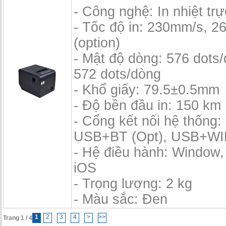
- Công nghệ: In nhiệt trự
- Tốc độ in: 230mm/s, 
(option)
- Mật độ dòng: 576 dots
572 dots/dòng
- Khổ giấy: 79.5±0.5mm
- Độ bền đầu in: 150 km
- Cổng kết nối hệ thốn
USB+BT (Opt), USB+WIF
- Hệ điều hành: Window,
iOS
- Trọng lượng: 2 kg
- Màu sắc: Đen
1
2
3
4
>
>>
Trang 1 / 4