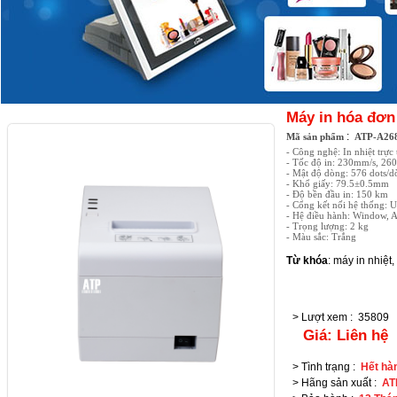
Máy in hóa đơn
:
Mã sản phẩm
ATP-A26
- Công nghệ: In nhiệt trực 
- Tốc độ in: 230mm/s, 26
- Mật độ dòng: 576 dots/d
- Khổ giấy: 79.5±0.5mm
- Độ bền đầu in: 150 km
- Cổng kết nối hệ thống
- Hệ điều hành: Window, A
- Trọng lượng: 2 kg
- Màu sắc: Trắng
Từ khóa
:
máy in nhiệt
,
> Lượt xem
:
35809
Giá:
Liên hệ
> Tình trạng
:
Hết hà
> Hãng sản xuất
:
AT