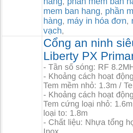
hang
phần mềm bán h
,
mem ban hang
phần m
,
hàng
máy in hóa đơn
,
,
vạch
,
Cổng an ninh siêu
Liberty PX Prima
- Tần số sóng: RF 8.2M
- Khoảng cách hoạt độn
Tem mềm nhỏ: 1.3m / T
- Khoảng cách hoạt độn
Tem cứng loại nhỏ: 1.6m
loại to: 1.8m
- Chất liệu: Nhựa tổng 
Inox