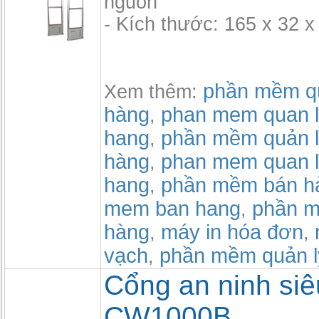
nguồn
- Kích thước: 165 x 32 x
phần mềm qu
Xem thêm:
hàng
phan mem quan l
,
hang
phần mềm quản l
,
hàng
phan mem quan l
,
hang
phần mềm bán h
,
mem ban hang
phần m
,
hàng
máy in hóa đơn
,
,
vạch
phần mềm quản 
,
Cổng an ninh siêu
CW1000B