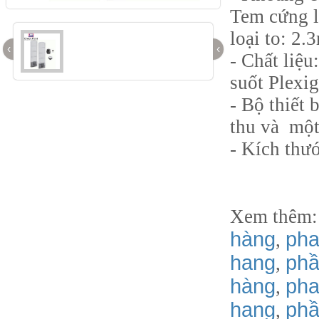
Tem cứng l
loại to: 2.
‹
‹
- Chất liệ
suốt Plexig
- Bộ thiết
thu và một
- Kích thư
Xem thêm
hàng
pha
,
hang
phầ
,
hàng
pha
,
hang
phâ
,