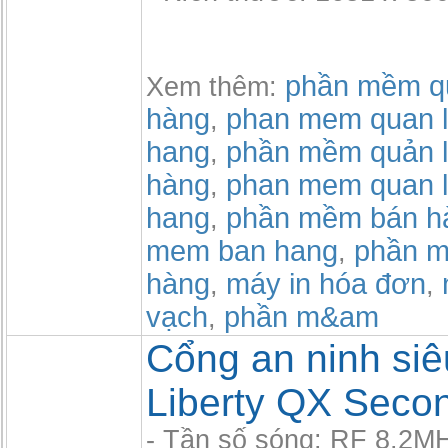
phần mềm qu
Xem thêm:
hàng
phan mem quan l
,
hang
phần mềm quản l
,
hàng
phan mem quan l
,
hang
phần mềm bán h
,
mem ban hang
phần m
,
hàng
máy in hóa đơn
,
,
vạch
phần m&am
,
Cổng an ninh siêu
Liberty QX Seco
- Tần số sóng: RF 8.2M