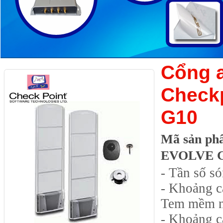
Cổng a
Check
G10
Mã sản ph
EVOLVE 
- Tần số s
- Khoảng c
Tem mềm n
- Khoảng c