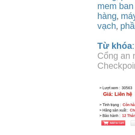
mem ban
hàng
má
,
vạch
phâ
,
Từ khóa
Cổng an 
Checkpoi
> Lượt xem
:
30563
Giá:
Liên hệ
> Tình trạng
:
Còn hà
> Hãng sản xuất
:
Ch
> Bảo hành
:
12 Thá