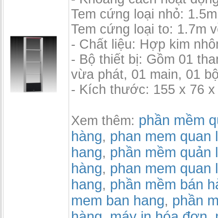
Tem cứng loại nhỏ: 1.5m 
Tem cứng loại to: 1.7m v
- Chất liệu: Hợp kim nh
- Bộ thiết bị: Gồm 01 th
vừa phát, 01 main, 01 b
- Kích thước: 155 x 76 x
phần mềm qu
Xem thêm:
hàng
phan mem quan l
,
hang
phần mềm quản l
,
hàng
phan mem quan l
,
hang
phần mềm bán h
,
mem ban hang
phần m
,
hàng
máy in hóa đơn
,
,