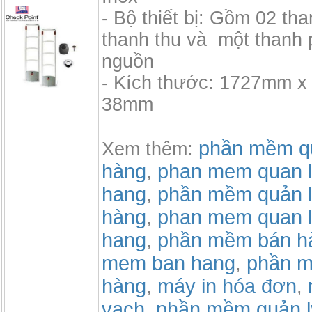
- Bộ thiết bị: Gồm 02 th
thanh thu và một thanh 
nguồn
- Kích thước: 1727mm 
38mm
phần mềm qu
Xem thêm:
hàng
phan mem quan l
,
hang
phần mềm quản l
,
hàng
phan mem quan l
,
hang
phần mềm bán h
,
mem ban hang
phần m
,
hàng
máy in hóa đơn
,
,
vạch
phần mềm quản l
,