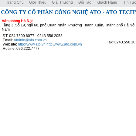
Trang Chủ
Giới Thiệu
Giải Thưởng
Đối Tác
Khách Hàng
Tin Tức
CÔNG TY CỔ PHẦN CÔNG NGHỆ ATO - ATO TEC
Văn phòng Hà Nội
Tầng 3, Số 19, ngõ 68, phố Quan Nhân, Phường Thanh Xuân, Thành phố Hà Nội,
Nam
ĐT: 024.7300.6077 - 0243.556.2058
Email:
atoinfo@ato.com.vn
Fax: 0243.556.30
Website:
http://www.ato.vn
http://www.ato.com.vn
Hotline: 096.222.7777