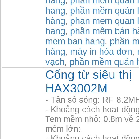
hàng
phan mem quan l
,
hang
phần mềm quản l
,
hàng
phan mem quan l
,
hang
phần mềm bán h
,
mem ban hang
phần m
,
hàng
máy in hóa đơn
,
,
vạch
phần mềm quản l
,
Cổng từ siêu thị
HAX3002M
- Tần số sóng: RF 8.2M
- Khoảng cách hoạt độn
Tem mềm nhỏ: 0.8m về 2
mềm lớn:
- Khoảng cách hoạt độn