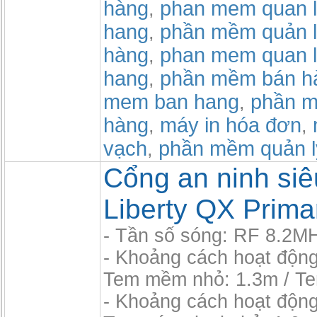
hàng
phan mem quan l
,
hang
phần mềm quản l
,
hàng
phan mem quan l
,
hang
phần mềm bán h
,
mem ban hang
phần m
,
hàng
máy in hóa đơn
,
,
vạch
phần mềm quản l
,
Cổng an ninh siêu
Liberty QX Prima
- Tần số sóng: RF 8.2M
- Khoảng cách hoạt độn
Tem mềm nhỏ: 1.3m / T
- Khoảng cách hoạt độn