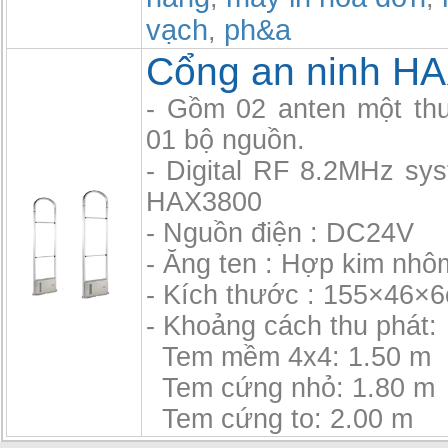
vạch
ph&a
,
Cổng an ninh H
- Gồm 02 anten một thu
01 bộ nguồn.
- Digital RF 8.2MHz sy
HAX3800
- Nguồn điện : DC24V
- Ăng ten : Hợp kim nhô
- Kích thước : 155×46×
- Khoảng cách thu phát:
Tem mềm 4x4: 1.50 m
Tem cứng nhỏ: 1.80 m
Tem cứng to: 2.00 m