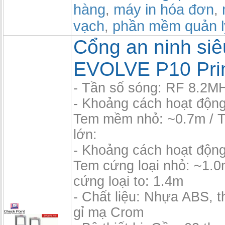
hàng
máy in hóa đơn
,
,
vạch
phần mềm quản l
,
Cổng an ninh siêu
EVOLVE P10 Pri
- Tần số sóng: RF 8.2M
- Khoảng cách hoạt độn
Tem mềm nhỏ: ~0.7m /
lớn:
- Khoảng cách hoạt độn
Tem cứng loại nhỏ: ~1.0
cứng loại to: 1.4m
- Chất liệu: Nhựa ABS, 
gỉ mạ Crom