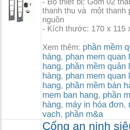
- Bộ thiết bị: Gồm 02 th
thanh thu và một thanh 
nguồn
- Kích thước: 170 x 115 
phần mềm qu
Xem thêm:
hàng
phan mem quan l
,
hang
phần mềm quản l
,
hàng
phan mem quan l
,
hang
phần mềm bán h
,
mem ban hang
phần m
,
hàng
máy in hóa đơn
,
,
vạch
phần m&a
,
Cổng an ninh siêu