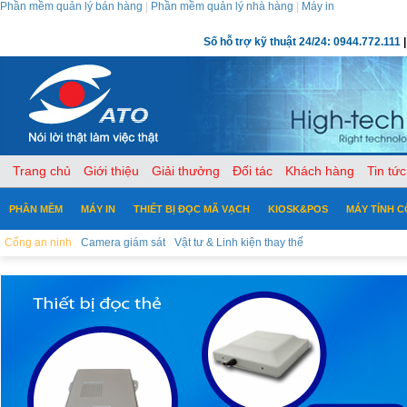
Phần mềm quản lý bán hàng
|
Phần mềm quản lý nhà hàng
|
Máy in
Số hỗ trợ kỹ thuật 24/24: 0944.772.111
|
Trang chủ
Giới thiệu
Giải thưởng
Đối tác
Khách hàng
Tin tức
PHẦN MỀM
MÁY IN
THIẾT BỊ ĐỌC MÃ VẠCH
KIOSK&POS
MÁY TÍNH 
Cổng an ninh
Camera giám sát
Vật tư & Linh kiện thay thế