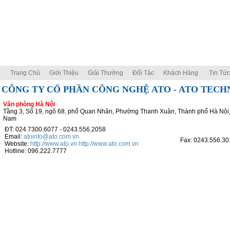
Trang Chủ
Giới Thiệu
Giải Thưởng
Đối Tác
Khách Hàng
Tin Tức
CÔNG TY CỔ PHẦN CÔNG NGHỆ ATO - ATO TEC
Văn phòng Hà Nội
Tầng 3, Số 19, ngõ 68, phố Quan Nhân, Phường Thanh Xuân, Thành phố Hà Nội,
Nam
ĐT: 024.7300.6077 - 0243.556.2058
Email:
atoinfo@ato.com.vn
Fax: 0243.556.30
Website:
http://www.ato.vn
http://www.ato.com.vn
Hotline: 096.222.7777