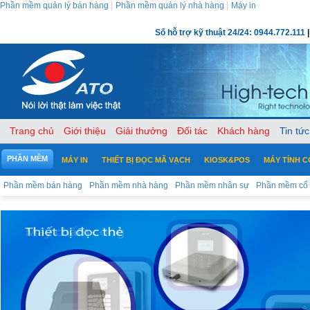
|
|
Phần mềm quản lý bán hàng
Phần mềm quản lý nhà hàng
Máy in
Số hỗ trợ kỹ thuật 24/24: 0944.772.111
|
Trang chủ
Giới thiệu
Giải thưởng
Đối tác
Khách hàng
Tin tức
PHẦN MỀM
MÁY IN
THIẾT BỊ ĐỌC MÃ VẠCH
KIOSK&POS
MÁY TÍNH 
Phần mềm bán hàng
Phần mềm nhà hàng
Phần mềm nhân sự
Phần mềm cổ