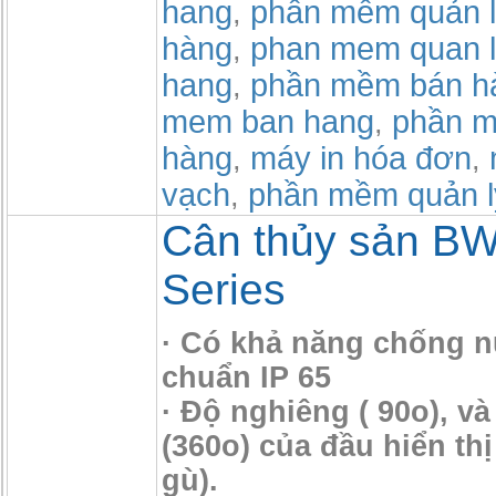
hang
phần mềm quản l
,
hàng
phan mem quan l
,
hang
phần mềm bán h
,
mem ban hang
phần m
,
hàng
máy in hóa đơn
,
,
vạch
phần mềm quản l
,
Cân thủy sản BW
Series
· Có khả năng chống 
chuẩn IP 65
· Độ nghiêng ( 90o), và
(360o) của đầu hiển thị
gù).