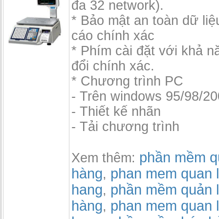
đa 32 network).
* Bảo mật an toàn dữ liệ
cáo chính xác
* Phím cài đặt với khả 
đổi chính xác.
* Chương trình PC
- Trên windows 95/98/2
- Thiết kế nhãn
- Tải chương trình
phần mềm qu
Xem thêm:
hàng
phan mem quan l
,
hang
phần mềm quản l
,
hàng
phan mem quan l
,