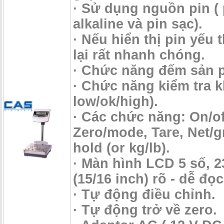
· Sử dụng nguồn pin ( 
alkaline và pin sạc).
· Nếu hiển thị pin yếu t
lại rất nhanh chóng.
· Chức năng đếm sản 
· Chức năng kiểm tra k
low/ok/high).
· Các chức năng: On/of
Zero/mode, Tare, Net/g
hold (or kg/lb).
· Màn hình LCD 5 số, 
(15/16 inch) rõ - dễ đọc
· Tự động điều chỉnh.
· Tự động trở về zero.