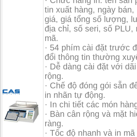
· Chức năng in: tên sản
tin xuất hàng, ngày bán,
giá, giá tổng số lượng, l
địa chỉ, số seri, số PLU
mã.
· 54 phím cài đặt trước 
đổi thông tin thường xuy
· Dễ dàng cài đặt với dã
rộng.
· Chế độ đóng gói sẵn đ
in nhãn tự động.
· In chi tiết các món hàn
· Bàn cân rộng và mặt hiể
ràng.
· Tốc độ nhanh và in mã