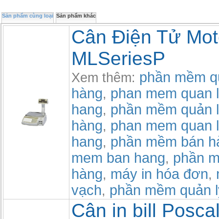
Sản phẩm cùng loại
Sản phẩm khác
Cân Điện Tử Mot
MLSeriesP
phần mềm qu
Xem thêm:
hàng
phan mem quan l
,
hang
phần mềm quản l
,
hàng
phan mem quan l
,
hang
phần mềm bán h
,
mem ban hang
phần m
,
hàng
máy in hóa đơn
,
,
vạch
phần mềm quản l
,
Cân in bill Posca