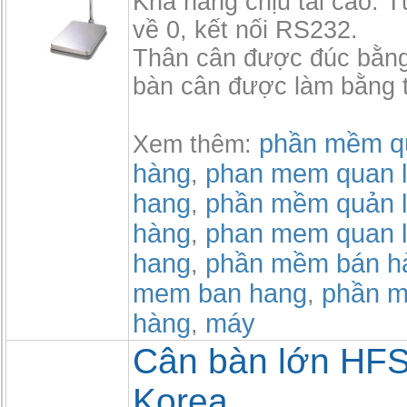
Khả năng chịu tải cao.
về 0, kết nối RS232.
Thân cân được đúc bằn
bàn cân được làm bằng 
phần mềm qu
Xem thêm:
hàng
phan mem quan l
,
hang
phần mềm quản l
,
hàng
phan mem quan l
,
hang
phần mềm bán h
,
mem ban hang
phần m
,
hàng
máy
,
Cân bàn lớn HF
Korea