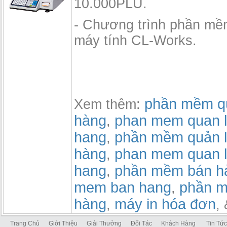
10.000PLU.
- Chương trình phần mềm
máy tính CL-Works.
phần mềm qu
Xem thêm:
hàng
phan mem quan l
,
hang
phần mềm quản l
,
hàng
phan mem quan l
,
hang
phần mềm bán h
,
mem ban hang
phần m
,
hàng
máy in hóa đơn
,
,
Trang Chủ
Giới Thiệu
Giải Thưởng
Đối Tác
Khách Hàng
Tin Tức