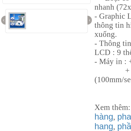
nhanh (72x
- Graphic 
‹
‹
thông tin h
xuống.
- Thông tin
LCD : 9 thô
- Máy in : 
+ Máy i
(100mm/se
Xem thêm
hàng
pha
,
hang
phầ
,