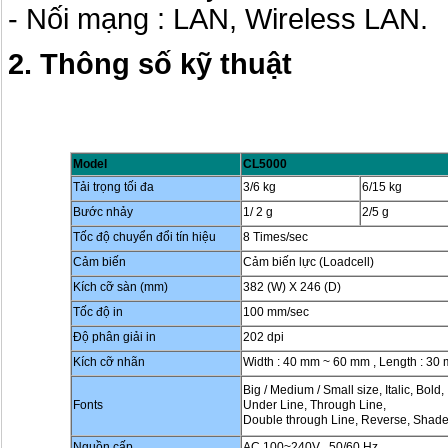
- Nối mạng : LAN, Wireless LAN.
2. Thông số kỹ thuật
Model
CL5000
Tải trọng tối đa
3/6 kg
6/15 kg
Bước nhảy
1/ 2 g
2/5 g
Tốc độ chuyển đổi tín hiệu
8 Times/sec
Cảm biến
Cảm biến lực (Loadcell)
Kích cỡ sàn (mm)
382 (W) X 246 (D)
Tốc độ in
100 mm/sec
Độ phân giải in
202 dpi
Kích cỡ nhãn
Width : 40 mm ~ 60 mm , Length : 3
Big / Medium / Small size, Italic, Bold,
Fonts
Under Line, Through Line,
Double through Line, Reverse, Shade
Nguồn cấp
AC 100~240V , 50/60 Hz