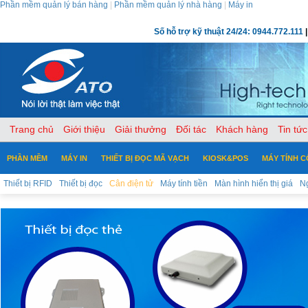
Phần mềm quản lý bán hàng
|
Phần mềm quản lý nhà hàng
|
Máy in
Số hỗ trợ kỹ thuật 24/24: 0944.772.111
|
Trang chủ
Giới thiệu
Giải thưởng
Đối tác
Khách hàng
Tin tức
PHẦN MỀM
MÁY IN
THIẾT BỊ ĐỌC MÃ VẠCH
KIOSK&POS
MÁY TÍNH 
Thiết bị RFID
Thiết bị đọc
Cân điện tử
Máy tính tiền
Màn hình hiển thị giá
Ng