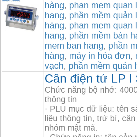
hàng
phan mem quan l
,
hang
phần mềm quản l
,
hàng
phan mem quan l
,
hang
phần mềm bán h
,
mem ban hang
phần m
,
hàng
máy in hóa đơn
,
,
vạch
phần mềm quản l
,
Cân điện tử LP I
Chức năng bộ nhớ: 400
thông tin
· PLU mục dữ liệu: tên 
liệu thông tin, trừ bì, câ
nhóm mật mã.