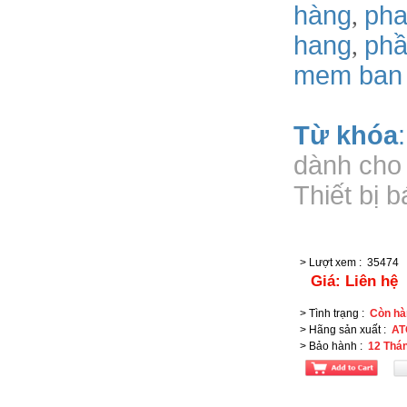
hàng
pha
,
hang
phâ
,
mem ban
Từ khóa
dành cho 
Thiết bị 
> Lượt xem
:
35474
Giá:
Liên hệ
> Tình trạng
:
Còn hà
> Hãng sản xuất
:
AT
> Bảo hành
:
12 Thá