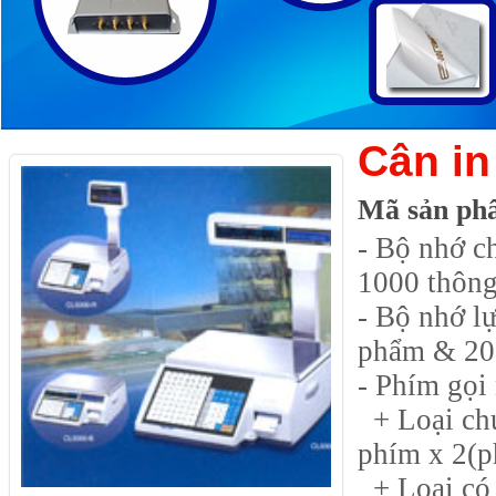
Cân in
Mã sản ph
- Bộ nhớ c
1000 thông
- Bộ nhớ l
phẩm & 200
- Phím gọi
+ Loại chu
phím x 2(ph
+ Loại có 