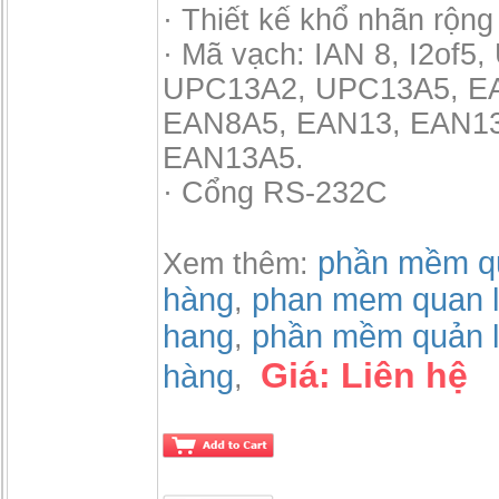
· Thiết kế khổ nhãn rộng 
· Mã vạch: IAN 8, I2of5
UPC13A2, UPC13A5, E
EAN8A5, EAN13, EAN1
EAN13A5.
· Cổng RS-232C
phần mềm qu
Xem thêm:
hàng
phan mem quan l
,
hang
phần mềm quản l
,
Giá:
Liên hệ
hàng
,