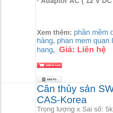
· Adaptor AC ( 12 V D
phần mềm qu
Xem thêm:
hàng
phan mem quan l
,
Giá:
Liên hệ
hang
,
Cân thủy sản S
CAS-Korea
Trọng lượng x Sai số: 5k