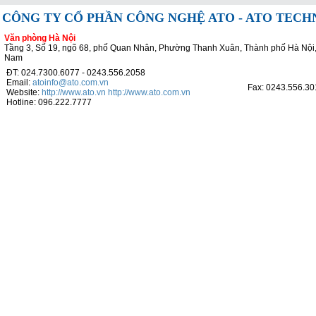
CÔNG TY CỔ PHẦN CÔNG NGHỆ ATO - ATO TEC
Văn phòng Hà Nội
Tầng 3, Số 19, ngõ 68, phố Quan Nhân, Phường Thanh Xuân, Thành phố Hà Nội,
Nam
ĐT: 024.7300.6077 - 0243.556.2058
Email:
atoinfo@ato.com.vn
Fax: 0243.556.30
Website:
http://www.ato.vn
http://www.ato.com.vn
Hotline: 096.222.7777