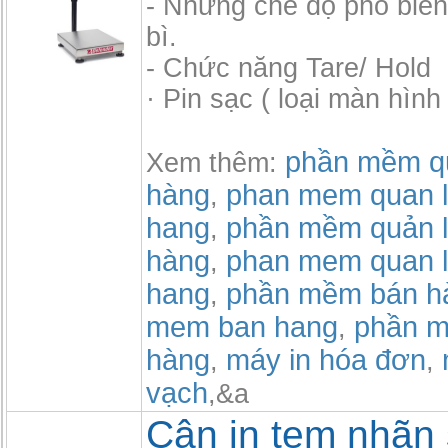
- Những chế độ phổ biến:
bì.
- Chức năng Tare/ Hold
· Pin sạc ( loại màn hìn
phần mềm qu
Xem thêm:
hàng
phan mem quan l
,
hang
phần mềm quản l
,
hàng
phan mem quan l
,
hang
phần mềm bán h
,
mem ban hang
phần m
,
hàng
máy in hóa đơn
,
,
vạch
,&a
Cân in tem nhãn s