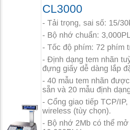
CL3000
- Tải trọng, sai số: 15/3
- Bộ nhớ chuẩn: 3,000P
- Tốc độ phím: 72 phím t
- Định dạng tem nhãn tu
đựng giấy dễ dàng lắp đặ
- 40 mẫu tem nhãn được
sẵn và 20 mẫu định dạng
- Cổng giao tiếp TCP/IP,
wireless (tùy chọn).
- Bộ nhớ 2Mb có thể mở 