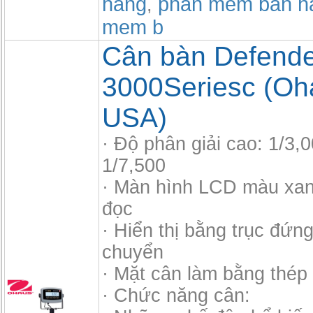
hang
phần mềm bán h
,
mem b
Cân bàn Defende
3000Seriesc (Oh
USA)
· Độ phân giải cao: 1/3,
1/7,500
· Màn hình LCD màu xan
đọc
· Hiển thị bằng trục đứng
chuyển
· Mặt cân làm bằng thép
· Chức năng cân: