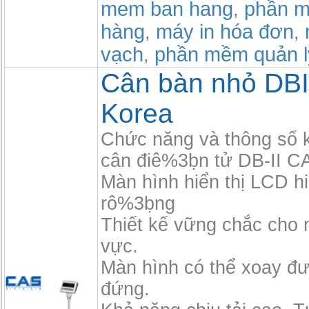
mem ban hang
phần m
,
hàng
máy in hóa đơn
,
,
vạch
phần mềm quản l
,
Cân bàn nhỏ DBI
Korea
Chức năng và thông số 
cân điê%3ḅn tử DB-II 
Màn hình hiển thị LCD hiê
rô%3ḅng
Thiết kế vững chắc cho n
vực.
Màn hình có thể xoay đư
đứng.