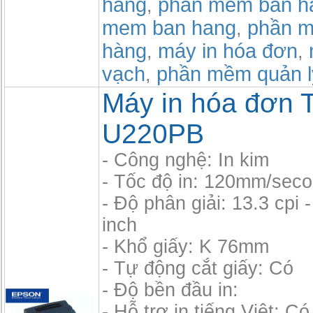
hang
phần mềm bán h
,
mem ban hang
phần m
,
hàng
máy in hóa đơn
,
,
vạch
phần mềm quản l
,
Máy in hóa đơn 
U220PB
- Công nghệ: In kim
- Tốc độ in: 120mm/sec
- Độ phân giải: 13.3 cpi -
inch
- Khổ giấy: K 76mm
- Tự động cắt giấy: Có
- Độ bền đầu in:
- Hỗ trợ in tiếng Việt: Có