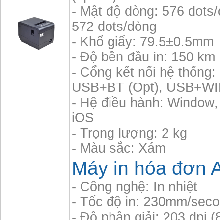
- Mật độ dòng: 576 dots
572 dots/dòng
- Khổ giấy: 79.5±0.5mm
- Độ bền đầu in: 150 km
- Cổng kết nối hệ thốn
USB+BT (Opt), USB+WIF
- Hệ điều hành: Window,
iOS
- Trọng lượng: 2 kg
- Màu sắc: Xám
Máy in hóa đơn 
- Công nghệ: In nhiệt
- Tốc độ in: 230mm/sec
- Độ phân giải: 203 dpi 