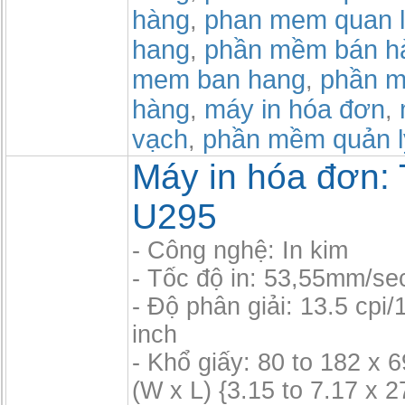
hàng
phan mem quan l
,
hang
phần mềm bán h
,
mem ban hang
phần m
,
hàng
máy in hóa đơn
,
,
vạch
phần mềm quản l
,
Máy in hóa đơn:
U295
- Công nghệ: In kim
- Tốc độ in: 53,55mm/se
- Độ phân giải: 13.5 cpi/1
inch
- Khổ giấy: 80 to 182 x
(W x L) {3.15 to 7.17 x 2