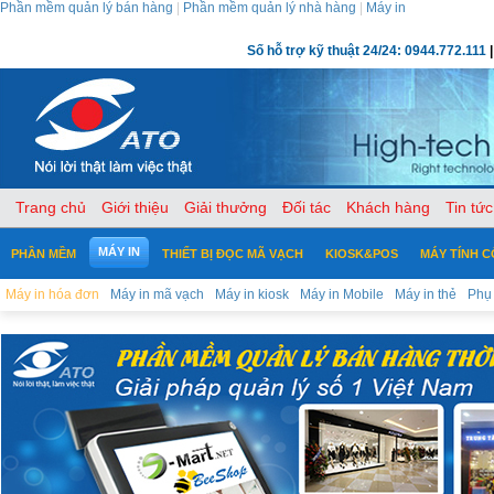
Phần mềm quản lý bán hàng
|
Phần mềm quản lý nhà hàng
|
Máy in
Số hỗ trợ kỹ thuật 24/24: 0944.772.111
|
Trang chủ
Giới thiệu
Giải thưởng
Đối tác
Khách hàng
Tin tức
MÁY IN
PHẦN MỀM
THIẾT BỊ ĐỌC MÃ VẠCH
KIOSK&POS
MÁY TÍNH 
Máy in hóa đơn
Máy in mã vạch
Máy in kiosk
Máy in Mobile
Máy in thẻ
Phụ 