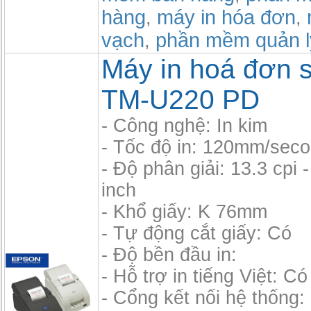
hàng
máy in hóa đơn
,
,
vạch
phần mềm quản l
,
Máy in hoá đơn si
TM-U220 PD
- Công nghệ: In kim
- Tốc độ in: 120mm/sec
- Độ phân giải: 13.3 cpi -
inch
- Khổ giấy: K 76mm
- Tự động cắt giấy: Có
- Độ bền đầu in:
- Hỗ trợ in tiếng Việt: Có
- Cổng kết nối hệ thống