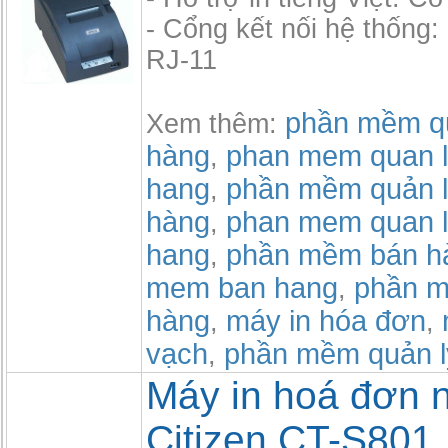
- Cổng kết nối hệ thống
RJ-11
phần mềm qu
Xem thêm:
hàng
phan mem quan l
,
hang
phần mềm quản l
,
hàng
phan mem quan l
,
hang
phần mềm bán h
,
mem ban hang
phần m
,
hàng
máy in hóa đơn
,
,
vạch
phần mềm quản l
,
Máy in hoá đơn n
Citizen CT-S801