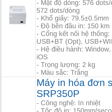
- Mật độ dòng: 576 dots
572 dots/dòng
- Khổ giấy: 79.5±0.5mm
- Độ bền đầu in: 150 km
- Cổng kết nối hệ thốn
USB+BT (Opt), USB+WIF
- Hệ điều hành: Window,
iOS
- Trọng lượng: 2 kg
- Màu sắc: Trắng
Máy in hóa đơn s
SRP350P
- Công nghệ: In nhiệt
- Tốc độ in: 150mm/sec