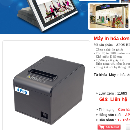
Máy in hóa đơ
:
Mã sản phẩm
APOS-HP
- Công nghệ: In nhiệt
- Tốc độ in: 200mm/secon
- Khổ giấy: K 80mm
- Tự động cắt giấy: Có
- Điện năng yêu cầu: Inp
- Cổng kết nối hệ thống
Từ khóa
:
Máy in hóa đ
> Lượt xem
:
11683
Giá:
Liên hệ
> Tình trạng
:
Còn hà
> Hãng sản xuất
:
AP
> Bảo hành
:
12 Thá