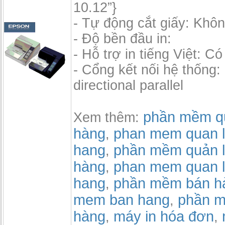
10.12”}
- Tự động cắt giấy: Khô
- Độ bền đầu in:
- Hỗ trợ in tiếng Việt: Có
- Cổng kết nối hệ thống:
directional parallel
phần mềm qu
Xem thêm:
hàng
phan mem quan l
,
hang
phần mềm quản l
,
hàng
phan mem quan l
,
hang
phần mềm bán h
,
mem ban hang
phần m
,
hàng
máy in hóa đơn
,
,