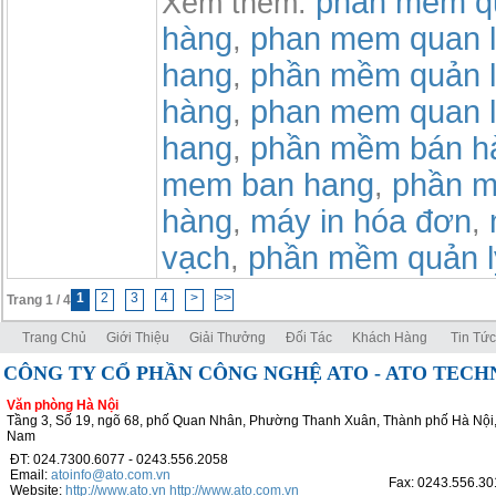
phần mềm qu
Xem thêm:
hàng
phan mem quan l
,
hang
phần mềm quản l
,
hàng
phan mem quan l
,
hang
phần mềm bán h
,
mem ban hang
phần m
,
hàng
máy in hóa đơn
,
,
vạch
phần mềm quản l
,
1
2
3
4
>
>>
Trang 1 / 4
Trang Chủ
Giới Thiệu
Giải Thưởng
Đối Tác
Khách Hàng
Tin Tức
CÔNG TY CỔ PHẦN CÔNG NGHỆ ATO - ATO TEC
Văn phòng Hà Nội
Tầng 3, Số 19, ngõ 68, phố Quan Nhân, Phường Thanh Xuân, Thành phố Hà Nội,
Nam
ĐT: 024.7300.6077 - 0243.556.2058
Email:
atoinfo@ato.com.vn
Fax: 0243.556.30
Website:
http://www.ato.vn
http://www.ato.com.vn