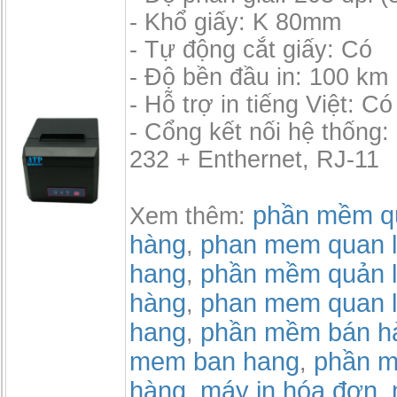
- Khổ giấy: K 80mm
- Tự động cắt giấy: Có
- Độ bền đầu in: 100 km
- Hỗ trợ in tiếng Việt: Có
- Cổng kết nối hệ thống
232 + Enthernet, RJ-11
phần mềm qu
Xem thêm:
hàng
phan mem quan l
,
hang
phần mềm quản l
,
hàng
phan mem quan l
,
hang
phần mềm bán h
,
mem ban hang
phần m
,
hàng
máy in hóa đơn
,
,