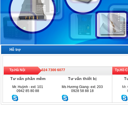
Hỗ trợ
Tp.Hà Nội
024 7300 6077
Tp.Hồ 
Tư vấn phần mềm
Tư vấn thiết bị
Tư
Mr. Huỳnh - ext: 101
Ms Hương Giang- ext: 203
Mr.
0942 85 80 88
0928 58 88 18