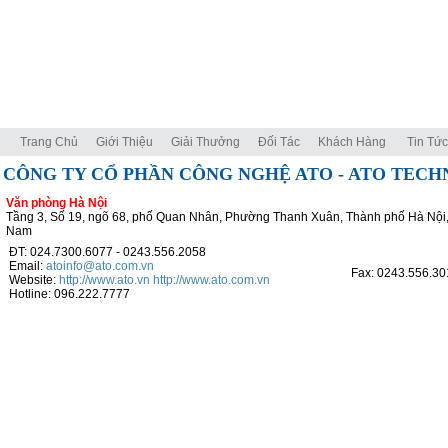
Trang Chủ
Giới Thiệu
Giải Thưởng
Đối Tác
Khách Hàng
Tin Tức
CÔNG TY CỔ PHẦN CÔNG NGHỆ ATO - ATO TEC
Văn phòng Hà Nội
Tầng 3, Số 19, ngõ 68, phố Quan Nhân, Phường Thanh Xuân, Thành phố Hà Nội,
Nam
ĐT: 024.7300.6077 - 0243.556.2058
Email:
atoinfo@ato.com.vn
Fax: 0243.556.30
Website:
http://www.ato.vn
http://www.ato.com.vn
Hotline: 096.222.7777