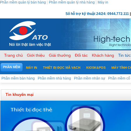
|
|
Phần mềm quản lý bán hàng
Phần mềm quản lý nhà hàng
Máy in
Số hỗ trợ kỹ thuật 24/24: 0944.772.111
|
Trang chủ
Giới thiệu
Giải thưởng
Đối tác
Khách hàng
Tin tức
PHẦN MỀM
MÁY IN
THIẾT BỊ ĐỌC MÃ VẠCH
KIOSK&POS
MÁY TÍNH 
Phần mềm bán hàng
Phần mềm nhà hàng
Phần mềm nhân sự
Phần mềm cổ
Tin khuyến mại