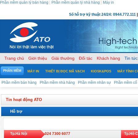
|
|
Phần mềm quản lý bán hàng
Phần mềm quản lý nhà hàng
Máy in
Số hỗ trợ kỹ thuật 24/24: 0944.772.111
|
Trang chủ
Giới thiệu
Giải thưởng
Đối tác
Khách hàng
Tin tức
PHẦN MỀM
MÁY IN
THIẾT BỊ ĐỌC MÃ VẠCH
KIOSK&POS
MÁY TÍNH 
Phần mềm bán hàng
Phần mềm nhà hàng
Phần mềm nhân sự
Phần mềm cổ
Tin hoạt động ATO
Hỗ trợ
Tp.Hà Nội
024 7300 6077
Tp.Hồ 