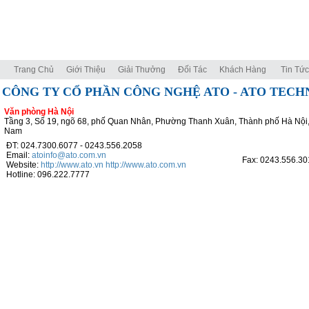
Trang Chủ
Giới Thiệu
Giải Thưởng
Đối Tác
Khách Hàng
Tin Tức
CÔNG TY CỔ PHẦN CÔNG NGHỆ ATO - ATO TEC
Văn phòng Hà Nội
Tầng 3, Số 19, ngõ 68, phố Quan Nhân, Phường Thanh Xuân, Thành phố Hà Nội,
Nam
ĐT: 024.7300.6077 - 0243.556.2058
Email:
atoinfo@ato.com.vn
Fax: 0243.556.30
Website:
http://www.ato.vn
http://www.ato.com.vn
Hotline: 096.222.7777